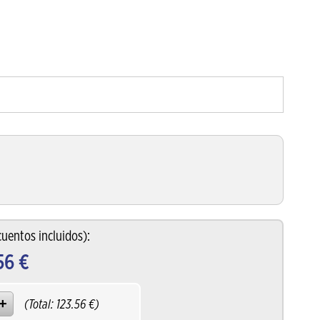
uentos incluidos):
56
€
(Total:
123.56
€)